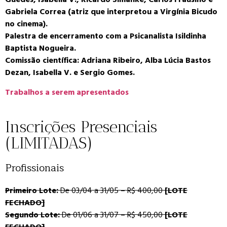
Guedes, Isabella V., Ricardo Simanke, Carlos Frausino e
Gabriela Correa (atriz que interpretou a Virgínia Bicudo
no cinema).
Palestra de encerramento com a Psicanalista Isildinha
Baptista Nogueira.
Comissão científica: Adriana Ribeiro, Alba Lúcia Bastos
Dezan, Isabella V. e Sergio Gomes.
Trabalhos a serem apresentados
Inscrições Presenciais
(LIMITADAS)
Profissionais
Primeiro Lote:
De 03/04 a 31/05 – R$ 400,00
[LOTE
FECHADO]
Segundo Lote:
De 01/06 a 31/07 – R$ 450,00
[LOTE